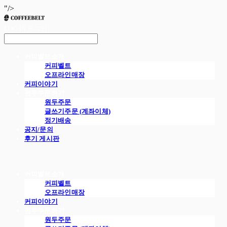
"/>
LOG IN
로그인
커피벨트소개
커피벨트
오프라인매장
커피이야기
원두주문하기
원두주문
글쓰기주문 (계좌이체)
정기배송
공지/문의
후기 게시판
커피벨트소개
커피벨트
오프라인매장
커피이야기
원두주문하기
원두주문