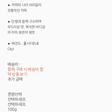
► 커피의 나라 브라질의
전통적인 커피
► 단향과 함께 구수하며
부드러운 맛, 묵직한 바디감
의 커피 본연의 뒷맛
► 배전도 : 풀시티(Full
City)
배송비
-
함께 구매 시 배송비 절
약 상품 보기
추가 금액
중량선택
선택하세요.
선택하세요.
100g