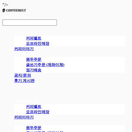
"/>
LOG IN
로그인
커피벨트소개
커피벨트
오프라인매장
커피이야기
원두주문하기
원두주문
글쓰기주문 (계좌이체)
정기배송
공지/문의
후기 게시판
커피벨트소개
커피벨트
오프라인매장
커피이야기
원두주문하기
원두주문