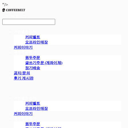
"/>
LOG IN
로그인
커피벨트소개
커피벨트
오프라인매장
커피이야기
원두주문하기
원두주문
글쓰기주문 (계좌이체)
정기배송
공지/문의
후기 게시판
커피벨트소개
커피벨트
오프라인매장
커피이야기
원두주문하기
원두주문