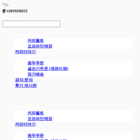
"/>
LOG IN
로그인
커피벨트소개
커피벨트
오프라인매장
커피이야기
원두주문하기
원두주문
글쓰기주문 (계좌이체)
정기배송
공지/문의
후기 게시판
커피벨트소개
커피벨트
오프라인매장
커피이야기
원두주문하기
원두주문