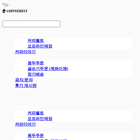
"/>
LOG IN
로그인
커피벨트소개
커피벨트
오프라인매장
커피이야기
원두주문하기
원두주문
글쓰기주문 (계좌이체)
정기배송
공지/문의
후기 게시판
커피벨트소개
커피벨트
오프라인매장
커피이야기
원두주문하기
원두주문