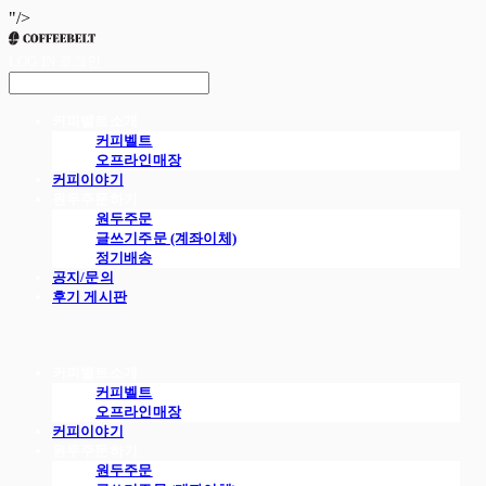
"/>
LOG IN
로그인
커피벨트소개
커피벨트
오프라인매장
커피이야기
원두주문하기
원두주문
글쓰기주문 (계좌이체)
정기배송
공지/문의
후기 게시판
커피벨트소개
커피벨트
오프라인매장
커피이야기
원두주문하기
원두주문