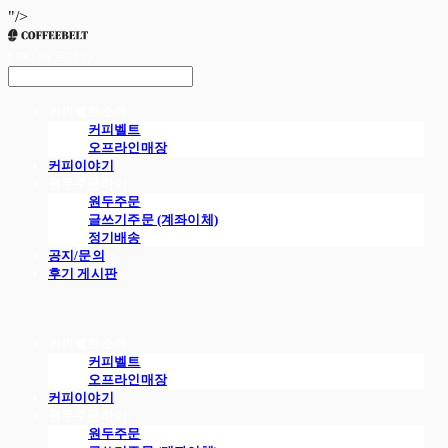
"/>
LOG IN
로그인
커피벨트소개
커피벨트
오프라인매장
커피이야기
원두주문하기
원두주문
글쓰기주문 (계좌이체)
정기배송
공지/문의
후기 게시판
커피벨트소개
커피벨트
오프라인매장
커피이야기
원두주문하기
원두주문