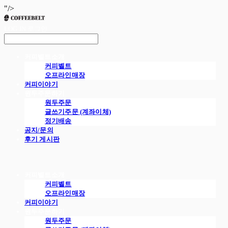
"/>
LOG IN
로그인
커피벨트소개
커피벨트
오프라인매장
커피이야기
원두주문하기
원두주문
글쓰기주문 (계좌이체)
정기배송
공지/문의
후기 게시판
커피벨트소개
커피벨트
오프라인매장
커피이야기
원두주문하기
원두주문