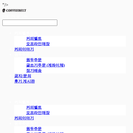
"/>
LOG IN
로그인
커피벨트소개
커피벨트
오프라인매장
커피이야기
원두주문하기
원두주문
글쓰기주문 (계좌이체)
정기배송
공지/문의
후기 게시판
커피벨트소개
커피벨트
오프라인매장
커피이야기
원두주문하기
원두주문