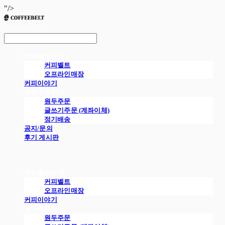
"/>
LOG IN
로그인
커피벨트소개
커피벨트
오프라인매장
커피이야기
원두주문하기
원두주문
글쓰기주문 (계좌이체)
정기배송
공지/문의
후기 게시판
커피벨트소개
커피벨트
오프라인매장
커피이야기
원두주문하기
원두주문