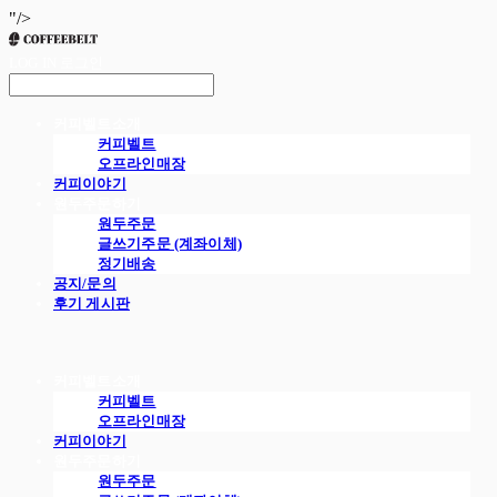
"/>
LOG IN
로그인
커피벨트소개
커피벨트
오프라인매장
커피이야기
원두주문하기
원두주문
글쓰기주문 (계좌이체)
정기배송
공지/문의
후기 게시판
커피벨트소개
커피벨트
오프라인매장
커피이야기
원두주문하기
원두주문