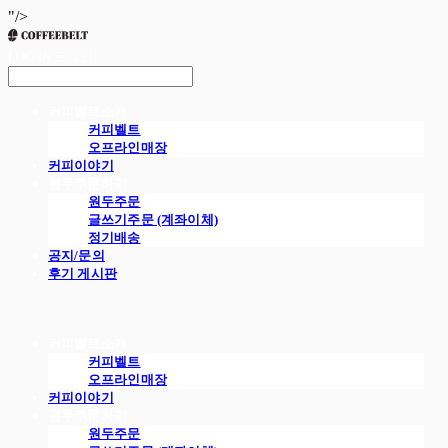
"/>
LOG IN
로그인
커피벨트소개
커피벨트
오프라인매장
커피이야기
원두주문하기
원두주문
글쓰기주문 (계좌이체)
정기배송
공지/문의
후기 게시판
커피벨트소개
커피벨트
오프라인매장
커피이야기
원두주문하기
원두주문