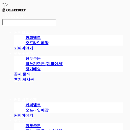
"/>
LOG IN
로그인
커피벨트소개
커피벨트
오프라인매장
커피이야기
원두주문하기
원두주문
글쓰기주문 (계좌이체)
정기배송
공지/문의
후기 게시판
커피벨트소개
커피벨트
오프라인매장
커피이야기
원두주문하기
원두주문