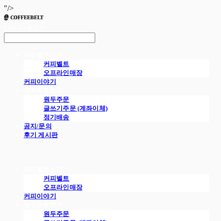
"/>
LOG IN
로그인
커피벨트소개
커피벨트
오프라인매장
커피이야기
원두주문하기
원두주문
글쓰기주문 (계좌이체)
정기배송
공지/문의
후기 게시판
커피벨트소개
커피벨트
오프라인매장
커피이야기
원두주문하기
원두주문