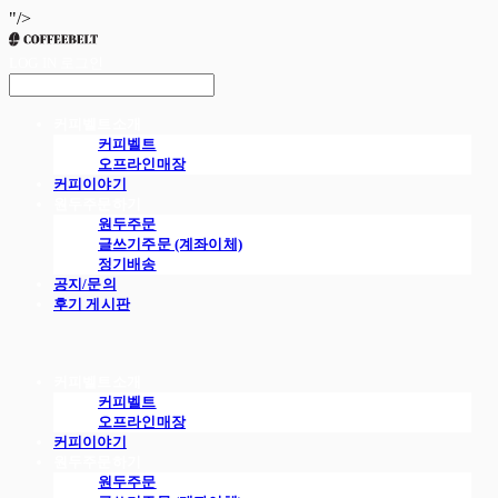
"/>
LOG IN
로그인
커피벨트소개
커피벨트
오프라인매장
커피이야기
원두주문하기
원두주문
글쓰기주문 (계좌이체)
정기배송
공지/문의
후기 게시판
커피벨트소개
커피벨트
오프라인매장
커피이야기
원두주문하기
원두주문