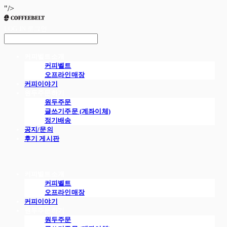
"/>
LOG IN
로그인
커피벨트소개
커피벨트
오프라인매장
커피이야기
원두주문하기
원두주문
글쓰기주문 (계좌이체)
정기배송
공지/문의
후기 게시판
커피벨트소개
커피벨트
오프라인매장
커피이야기
원두주문하기
원두주문