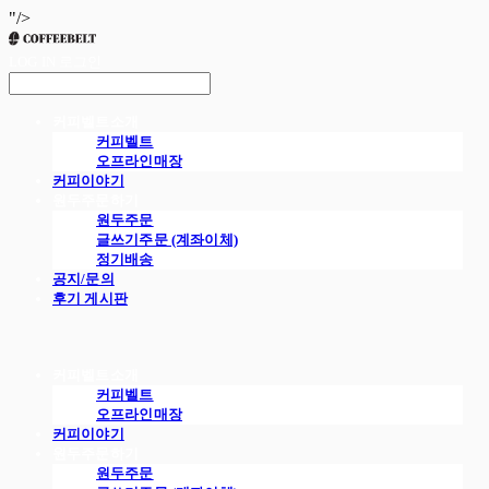
"/>
LOG IN
로그인
커피벨트소개
커피벨트
오프라인매장
커피이야기
원두주문하기
원두주문
글쓰기주문 (계좌이체)
정기배송
공지/문의
후기 게시판
커피벨트소개
커피벨트
오프라인매장
커피이야기
원두주문하기
원두주문