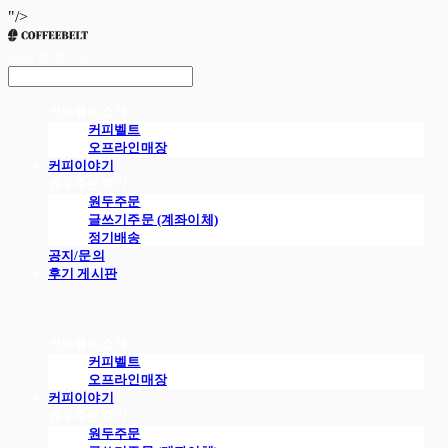
"/>
LOG IN
로그인
커피벨트소개
커피벨트
오프라인매장
커피이야기
원두주문하기
원두주문
글쓰기주문 (계좌이체)
정기배송
공지/문의
후기 게시판
커피벨트소개
커피벨트
오프라인매장
커피이야기
원두주문하기
원두주문